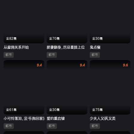
全82集
全70集
全30集
从雇佣关系开始
肥妻翻身，厉总喜提上位
鬼点餐
都市
都市
都市
9.4
9.4
9.6
全61集
全30集
全75集
小可怜落泪，裴爷抱回家宠上天
爱的重启键
少夫人又飒又美
都市
都市
都市