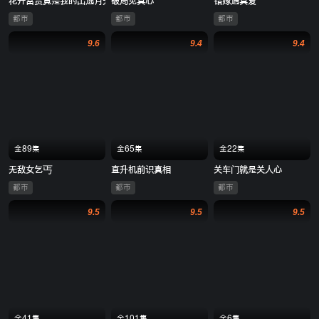
花开富贵竟是我的出逃月光
破局见真心
错嫁遇真爱
都市
都市
都市
9.6
9.4
9.4
全89集
全65集
全22集
无敌女乞丐
直升机前识真相
关车门就是关人心
都市
都市
都市
9.5
9.5
9.5
全41集
全101集
全6集