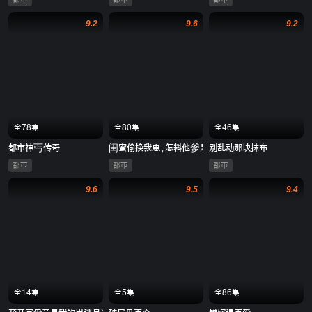
9.2
9.6
9.2
全78集
全80集
全46集
都市神丐传奇
闺蜜偷换我崽，怎料他爹是大佬
别乱动那块抹布
都市
都市
都市
9.6
9.5
9.4
全14集
全5集
全86集