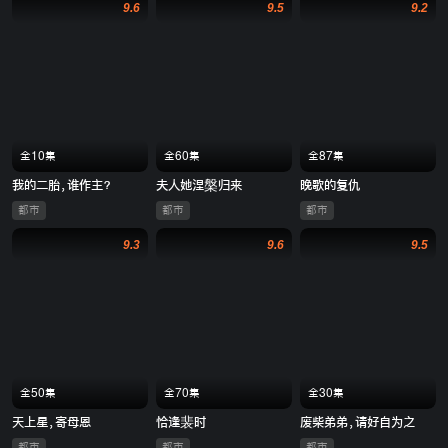
9.6
9.5
9.2
全10集
全60集
全87集
我的二胎，谁作主？
夫人她涅槃归来
晚歌的复仇
都市
都市
都市
9.3
9.6
9.5
全50集
全70集
全30集
天上星，寄母恩
恰逢裴时
废柴弟弟，请好自为之
都市
都市
都市