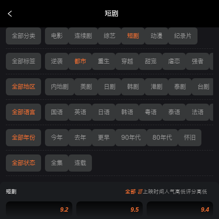
短剧
短剧
全部分类
电影
连续剧
综艺
短剧
动漫
纪录片
全部标签
逆袭
都市
重生
穿越
甜宠
虐恋
强者
全部地区
内地剧
美剧
日剧
韩剧
港剧
泰剧
台剧
全部语言
国语
英语
日语
韩语
粤语
泰语
法语
全部年份
今年
去年
更早
90年代
80年代
怀旧
全部状态
全集
连载
短剧
全部
上映时间
人气高低
评分高低
9.2
9.5
9.4