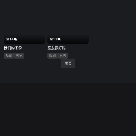
全14集
全11集
我们的冬季
室友很好吃
短剧
男男
短剧
男男
尾页