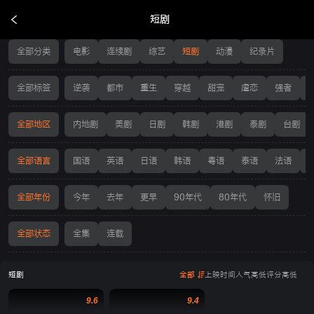
短剧
短剧
全部分类
电影
连续剧
综艺
短剧
动漫
纪录片
全部标签
逆袭
都市
重生
穿越
甜宠
虐恋
强者
全部地区
内地剧
美剧
日剧
韩剧
港剧
泰剧
台剧
全部语言
国语
英语
日语
韩语
粤语
泰语
法语
全部年份
今年
去年
更早
90年代
80年代
怀旧
全部状态
全集
连载
短剧
全部
上映时间
人气高低
评分高低
9.6
9.4