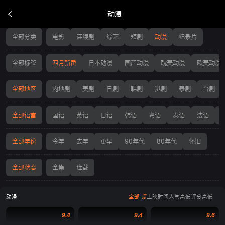
动漫
动漫
全部分类
电影
连续剧
综艺
短剧
动漫
纪录片
全部标签
四月新番
日本动漫
国产动漫
耽美动漫
欧美动漫
全部地区
内地剧
美剧
日剧
韩剧
港剧
泰剧
台剧
全部语言
国语
英语
日语
韩语
粤语
泰语
法语
全部年份
今年
去年
更早
90年代
80年代
怀旧
全部状态
全集
连载
动漫
全部
上映时间
人气高低
评分高低
9.4
9.4
9.6