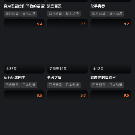
身为悲剧始作俑者的最强邪恶BOSS女王为民竭心尽力2
淡岛百景
杀手青春
四月新番
日本动漫
四月新番
日本动漫
四月新番
日本动漫
9.4
9.5
9.2
全37集
更新至15集
全12集
新石纪第四季
勇者之屑
吃魔物的冒险者
四月新番
日本动漫
四月新番
日本动漫
四月新番
日本动漫
9.5
9.6
9.5