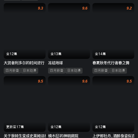
9.3
9.6
9.2
全12集
全13集
全14集
大贤者利多尔的时间逆行
冻结地球
春夏秋冬代行者春之舞
四月新番
日本动漫
四月新番
日本动漫
四月新番
日本动漫
9.5
9.6
9.5
更新至17集
全12集
全12集
关于我转生变成史莱姆这档事第4季
楠木邸的神明庭院
上伊那牡丹，酒醉身姿似百