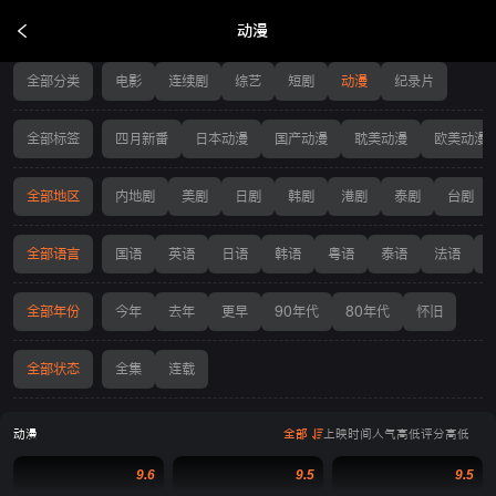
动漫
动漫
全部分类
电影
连续剧
综艺
短剧
动漫
纪录片
全部标签
四月新番
日本动漫
国产动漫
耽美动漫
欧美动漫
全部地区
内地剧
美剧
日剧
韩剧
港剧
泰剧
台剧
全部语言
国语
英语
日语
韩语
粤语
泰语
法语
全部年份
今年
去年
更早
90年代
80年代
怀旧
全部状态
全集
连载
动漫
全部
上映时间
人气高低
评分高低
9.6
9.5
9.5