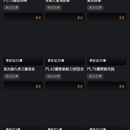
PL75霹雳侠峰
金星人爱情故事
麦兜故事
港台动漫
港台动漫
港台动漫
9.4
9.2
9.5
更新至22集
更新至30集
更新至30集
金光御九界之墨邪录
PL42霹雳皇朝之铡龑史
PL78霹雳朝灵阙
港台动漫
港台动漫
港台动漫
9.5
9.4
9.6
更新至2集
更新至1集
更新至42集