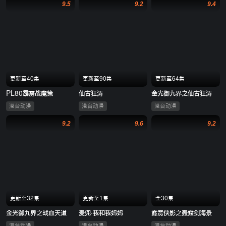
9.5
9.2
9.4
更新至40集
更新至90集
更新至64集
PL80霹雳战魔策
仙古狂涛
金光御九界之仙古狂涛
港台动漫
港台动漫
港台动漫
9.2
9.6
9.2
更新至32集
更新至1集
全30集
金光御九界之战血天道
麦兜·我和我妈妈
霹雳侠影之轰霆剑海录
港台动漫
港台动漫
港台动漫