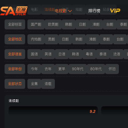
电视剧
全部分类
电影
连续剧
综艺
短剧
动漫
纪录片
电视剧
排行榜
全部标签
国产剧
欧美剧
韩剧
日剧
港剧
台剧
泰剧
全部地区
内地剧
美剧
日剧
韩剧
港剧
泰剧
台剧
全部语言
国语
英语
日语
韩语
粤语
泰语
法语
全部年份
今年
去年
更早
90年代
80年代
怀旧
全部状态
全集
连载
连续剧
9.2