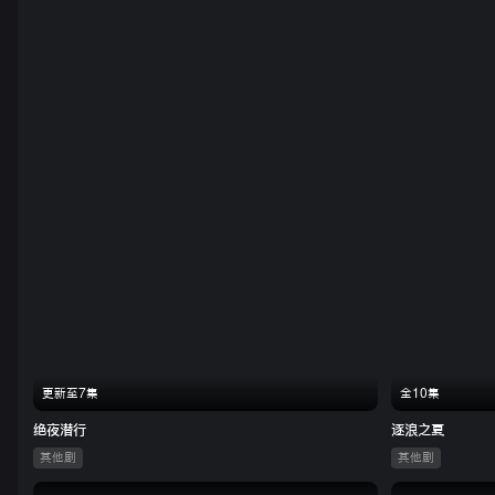
更新至7集
全10集
绝夜潜行
逐浪之夏
其他剧
其他剧