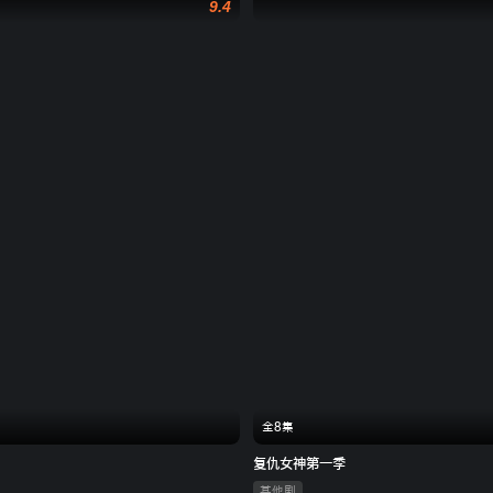
9.4
全8集
复仇女神第一季
其他剧