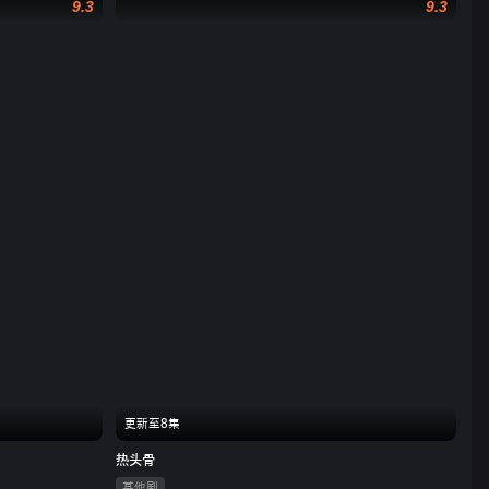
9.3
9.3
更新至8集
热头骨
其他剧