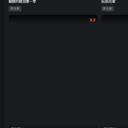
蝴蝶的眼泪第一季
后排闺蜜
其他剧
其他剧
9.5