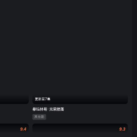
更新至7集
拳坛林哥：光荣陨落
其他剧
9.4
9.3