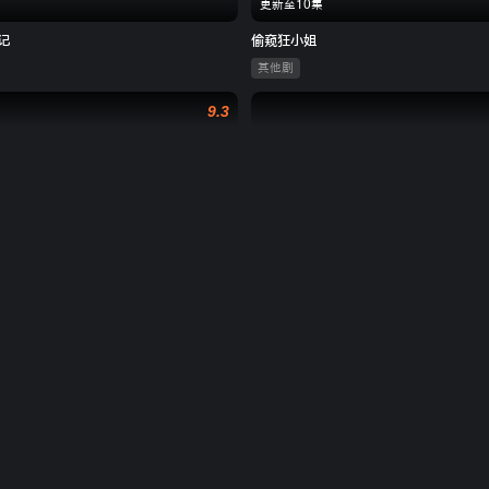
更新至10集
记
偷窥狂小姐
其他剧
9.3