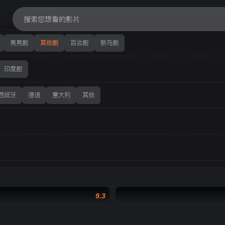
男男剧
其他剧
百合剧
新马剧
印度剧
西班牙
德语
意大利
其他
9.3