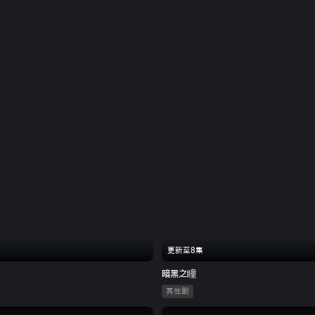
更新至8集
暗黑之瞳
其他剧