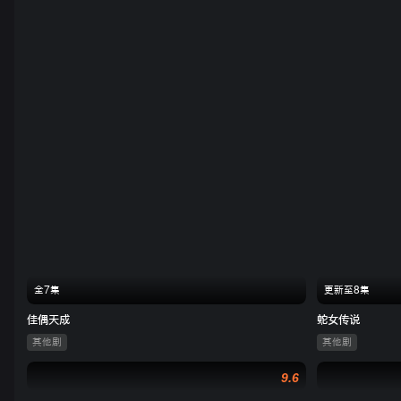
全7集
更新至8集
佳偶天成
蛇女传说
其他剧
其他剧
9.6